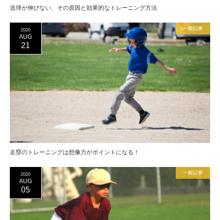
送球が伸びない、その原因と効果的なトレーニング方法
一般記事
2020
AUG
21
走塁のトレーニングは想像力がポイントになる！
一般記事
2020
AUG
05